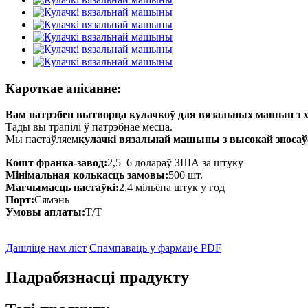
Кароткае апісанне:
Вам патрэбен вытворца кулачкоў для вязальных машын з х
Тады вы трапілі ў патрэбнае месца.
Мы пастаўляем
кулачкі вязальнай машыны з высокай зносаў
Кошт франка-завод:
2,5–6 долараў ЗША за штуку
Мінімальная колькасць замовы:
500 шт.
Магчымасць пастаўкі:
2,4 мільёна штук у год
Порт:
Сямэнь
Умовы аплаты:
Т/Т
Дашліце нам ліст
Спампаваць у фармаце PDF
Падрабязнасці прадукту