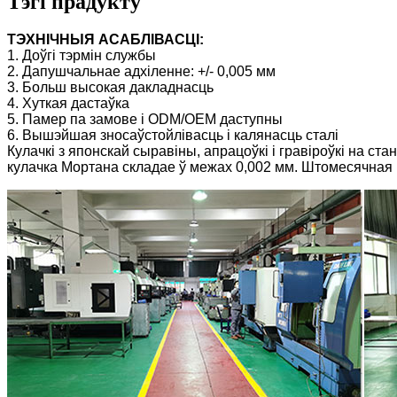
Тэгі прадукту
ТЭХНІЧНЫЯ АСАБЛІВАСЦІ:
1. Доўгі тэрмін службы
2. Дапушчальнае адхіленне: +/- 0,005 мм
3. Больш высокая дакладнасць
4. Хуткая дастаўка
5. Памер па замове і ODM/OEM даступны
6. Вышэйшая зносаўстойлівасць і калянасць сталі
Кулачкі з японскай сыравіны, апрацоўкі і гравіроўкі на ст
кулачка Мортана складае ў межах 0,002 мм. Штомесячная в