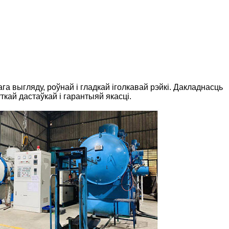
ага выгляду, роўнай і гладкай іголкавай рэйкі. Дакладнасць
кай дастаўкай і гарантыяй якасці.