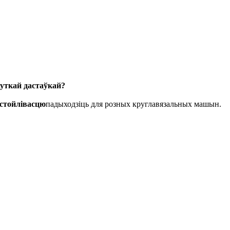
уткай дастаўкай?
стойлівасцю
падыходзіць для розных круглавязальных машын.