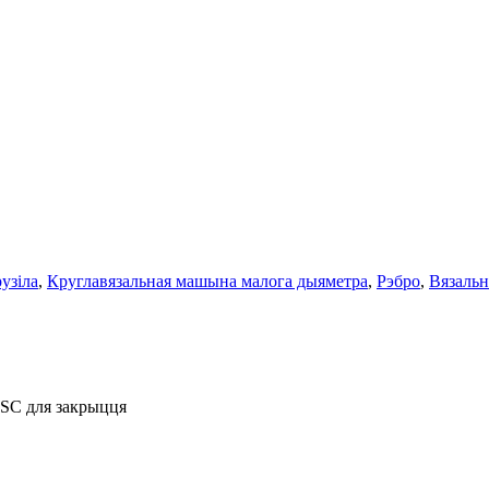
узіла
,
Круглавязальная машына малога дыяметра
,
Рэбро
,
Вязальн
ESC для закрыцця