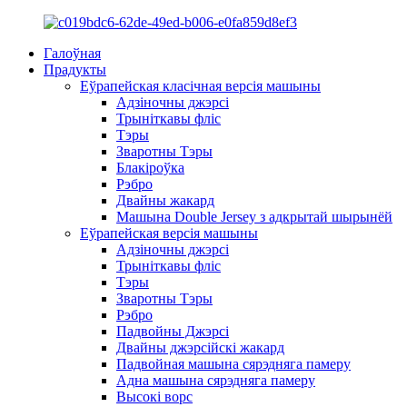
Галоўная
Прадукты
Еўрапейская класічная версія машыны
Адзіночны джэрсі
Трыніткавы фліс
Тэры
Зваротны Тэры
Блакіроўка
Рэбро
Двайны жакард
Машына Double Jersey з адкрытай шырынёй
Еўрапейская версія машыны
Адзіночны джэрсі
Трыніткавы фліс
Тэры
Зваротны Тэры
Рэбро
Падвойны Джэрсі
Двайны джэрсійскі жакард
Падвойная машына сярэдняга памеру
Адна машына сярэдняга памеру
Высокі ворс