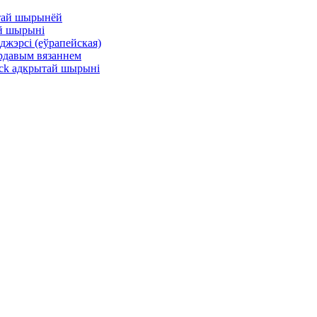
ытай шырынёй
ай шырыні
жэрсі (еўрапейская)
ардавым вязаннем
ock адкрытай шырыні