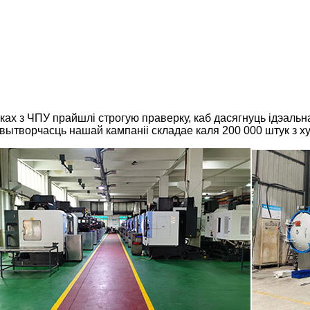
анках з ЧПУ прайшлі строгую праверку, каб дасягнуць ідэальн
ытворчасць нашай кампаніі складае каля 200 000 штук з хут