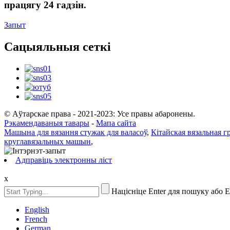
працягу 24 гадзін.
Запыт
Сацыяльныя сеткі
© Аўтарскае права - 2021-2023: Усе правы абаронены.
Рэкамендаваныя тавары
-
Мапа сайта
Машына для вязання стужак для валасоў
,
Кітайская вязальная гр
круглавязальных машын
,
Адправіць электронны ліст
x
Націсніце Enter для пошуку або 
English
French
German