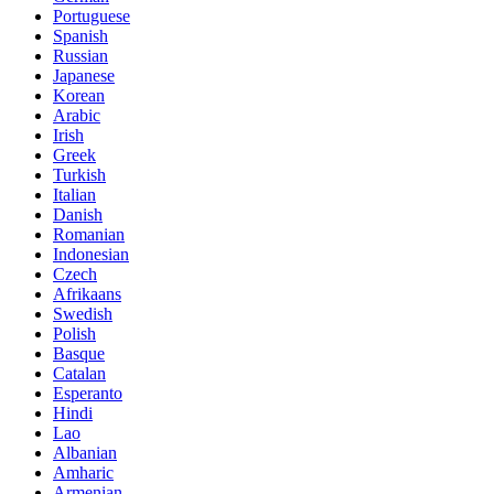
Portuguese
Spanish
Russian
Japanese
Korean
Arabic
Irish
Greek
Turkish
Italian
Danish
Romanian
Indonesian
Czech
Afrikaans
Swedish
Polish
Basque
Catalan
Esperanto
Hindi
Lao
Albanian
Amharic
Armenian