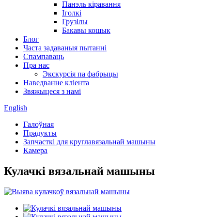
Панэль кіравання
Іголкі
Грузілы
Бакавы кошык
Блог
Часта задаваныя пытанні
Спампаваць
Пра нас
Экскурсія па фабрыцы
Наведванне кліента
Звяжыцеся з намі
English
Галоўная
Прадукты
Запчасткі для круглавязальнай машыны
Камера
Кулачкі вязальнай машыны