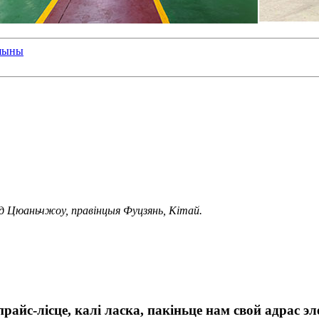
ашыны
рад Цюаньчжоу, правінцыя Фуцзянь, Кітай.
райс-лісце, калі ласка, пакіньце нам свой адрас э