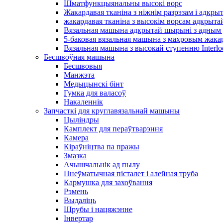
Шматфункцыянальны высокі ворс
Жакардавая тканіна з ніжнім разрэзам і адкр
жакардавая тканіна з высокім ворсам адкрыт
Вязальная машына адкрытай шырыні з адным д
5-баковая вязальная машына з махровым жак
Вязальная машына з высокай ступенню Interl
Бесшвоўная машына
Бесшвовыя
Манжэта
Медыцынскі бінт
Гумка для валасоў
Накаленнік
Запчасткі для круглавязальнай машыны
Цыліндры
Камплект для пераўтварэння
Камера
Кіраўніцтва па пражы
Змазка
Ачышчальнік ад пылу
Пнеўматычная пісталет і алейная труба
Кармушка для захоўвання
Рэмень
Выдаліць
Шрубы і нацяжэнне
Інвертар