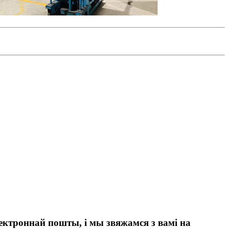
лектроннай пошты, і мы звяжамся з вамі на