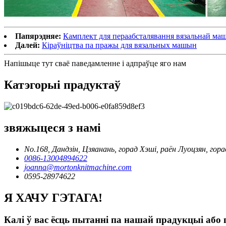
Папярэдняе:
Камплект для пераабсталявання вязальнай м
Далей:
Кіраўніцтва па пражы для вязальных машын
Напішыце тут сваё паведамленне і адпраўце яго нам
Катэгорыі прадуктаў
звяжыцеся з намі
No.168, Дандзін, Цзяанань, горад Хэші, раён Луоцзян, го
0086-13004894622
joanna@mortonknitmachine.com
0595-28974622
Я ХАЧУ ГЭТАГА!
Калі ў вас ёсць пытанні па нашай прадукцыі або п