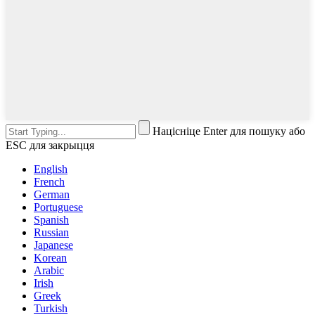
Націсніце Enter для пошуку або
ESC для закрыцця
English
French
German
Portuguese
Spanish
Russian
Japanese
Korean
Arabic
Irish
Greek
Turkish