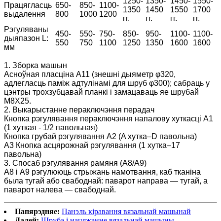
1250-
1350-
1450-
1550-
Працягласць
650-
850-
1100-
1350
1450
1550
1700
выдалення
800
1000
1200
гг.
гг.
гг.
гг.
Рэгуляваны
450-
550-
750-
850-
950-
1100-
1100-
дыяпазон L:
550
750
1100
1250
1350
1600
1600
мм
1. Зборка машын
Асноўная пласціна A11 (знешні дыяметр φ320,
адлегласць паміж адтулінамі для шруб φ300); сабраць у
цэнтры трохзубцавай планкі і замацаваць яе шрубай
M8X25.
2. Выкарыстанне пераключэння перадач
Кнопка рэгулявання пераключэння напалову хуткасці A1
(1 хуткая - 1/2 павольная)
Кнопка грубай рэгулявання A2 (A хутка–D павольна)
A3 Кнопка асцярожнай рэгулявання (1 хутка–17
павольна)
3. Спосаб рэгулявання рамяня (A8/A9)
А8 і А9 рэгулююць стрыжань намотвання, каб тканіна
была тугай або свабоднай: паварот направа — тугай, а
паварот налева — свабоднай.
Папярэдняе:
Панэль кіравання вязальнай машынай
Далей:
Шруба і нацяжэнне вязальнай машыны