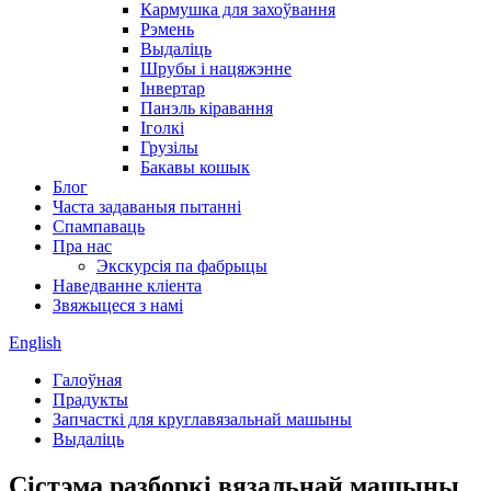
Кармушка для захоўвання
Рэмень
Выдаліць
Шрубы і нацяжэнне
Інвертар
Панэль кіравання
Іголкі
Грузілы
Бакавы кошык
Блог
Часта задаваныя пытанні
Спампаваць
Пра нас
Экскурсія па фабрыцы
Наведванне кліента
Звяжыцеся з намі
English
Галоўная
Прадукты
Запчасткі для круглавязальнай машыны
Выдаліць
Сістэма разборкі вязальнай машыны