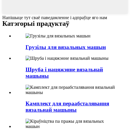
Напішыце тут сваё паведамленне і адпраўце яго нам
Катэгорыі прадуктаў
Грузілы для вязальных машын
Шруба і нацяжэнне вязальнай
машыны
Камплект для пераабсталявання
вязальнай машыны