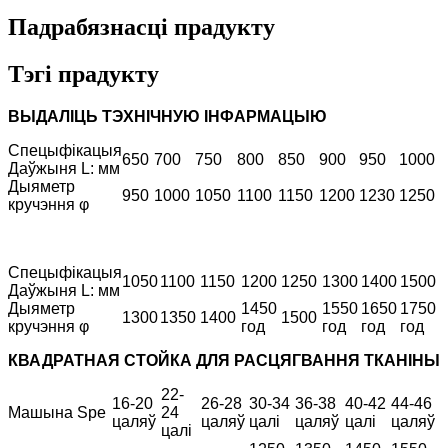
Падрабязнасці прадукту
Тэгі прадукту
ВЫДАЛІЦЬ ТЭХНІЧНУЮ ІНФАРМАЦЫЮ
Спецыфікацыя
650
700
750
800
850
900
950
1000
Даўжыня L: мм
Дыяметр
950
1000
1050
1100
1150
1200
1230
1250
кручэння φ
Спецыфікацыя
1050
1100
1150
1200
1250
1300
1400
1500
Даўжыня L: мм
Дыяметр
1450
1550
1650
1750
1300
1350
1400
1500
кручэння φ
год
год
год
год
КВАДРАТНАЯ СТОЙКА ДЛЯ РАСЦЯГВАННЯ ТКАНІНЫ
22-
16-20
26-28
30-34
36-38
40-42
44-46
Машына Spe
24
цаляў
цаляў
цалі
цаляў
цалі
цаляў
цалі