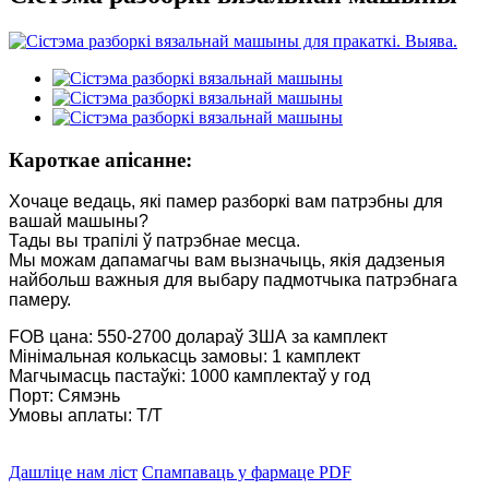
Кароткае апісанне:
Хочаце ведаць, які памер разборкі вам патрэбны для
вашай машыны?
Тады вы трапілі ў патрэбнае месца.
Мы можам дапамагчы вам вызначыць, якія дадзеныя
найбольш важныя для выбару падмотчыка патрэбнага
памеру.
FOB цана: 550-2700 долараў ЗША за камплект
Мінімальная колькасць замовы: 1 камплект
Магчымасць пастаўкі: 1000 камплектаў у год
Порт: Сямэнь
Умовы аплаты: T/T
Дашліце нам ліст
Спампаваць у фармаце PDF