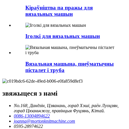
Кіраўніцтва па пражы для
вязальных машын
Іголкі для вязальных машын
Вязальная машына, пнеўматычны
пісталет і труба
звяжыцеся з намі
No.168, Дандзін, Цзяанань, горад Хэші, раён Луоцзян,
горад Цюаньчжоу, правінцыя Фуцзянь, Кітай.
0086-13004894622
joanna@mortonknitmachine.com
0595-28974622