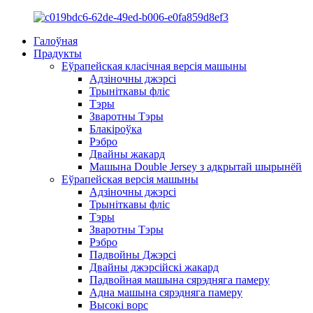
Галоўная
Прадукты
Еўрапейская класічная версія машыны
Адзіночны джэрсі
Трыніткавы фліс
Тэры
Зваротны Тэры
Блакіроўка
Рэбро
Двайны жакард
Машына Double Jersey з адкрытай шырынёй
Еўрапейская версія машыны
Адзіночны джэрсі
Трыніткавы фліс
Тэры
Зваротны Тэры
Рэбро
Падвойны Джэрсі
Двайны джэрсійскі жакард
Падвойная машына сярэдняга памеру
Адна машына сярэдняга памеру
Высокі ворс