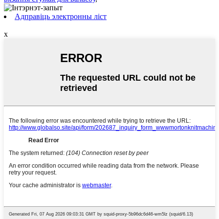
Адправіць электронны ліст
x