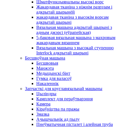
Шматфункцыянальны высокі ворс
Жакардавая тканіна з ніжнім разрэзам і
адкрытай шырынёй
жакардавая тканіна з высокім ворсам
адкрытай шырыні
Вязальная машына адкрытай шырыні з
адным джэрсі (еўрапейская)
5-баковая вязальная машына з махровым
жакардавым вязаннем
Вязальная машына з высокай ступенню
Interlock адкрытай шырыні
Бесшвоўная машына
Бесшвовыя
Манжэта
Медыцынскі бінт
Гумка для валасоў
Накаленнік
Запчасткі для круглавязальнай машыны
Цыліндры
Камплект для пераўтварэння
Камера
Кіраўніцтва па пражы
Змазка
Ачышчальнік ад пылу
Пнеўматычная пісталет і алейная труба