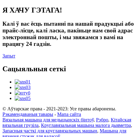
Я ХАЧУ ГЭТАГА!
Калі ў вас ёсць пытанні па нашай прадукцыі або
прайс-лісце, калі ласка, пакіньце нам свой адрас
электроннай пошты, і мы звяжамся з вамі на
працягу 24 гадзін.
Запыт
Сацыяльныя сеткі
© Аўтарскае права - 2021-2023: Усе правы абаронены.
Рэкамендаваныя тавары
-
Мапа сайта
Вязальная машына для медыцынскіх бінтоў
,
Рэбро
,
Кітайская
вязальная грузіла
,
Круглавязальная машына малога дыяметра
,
Запасныя часткі для круглавязальных машын
,
Машына для
вязання стужак для валасоў
,