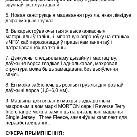
зручнай эксплуатацыяй.
5. Новая канструкцыя мацавання грузіла, якая ліквідуе
дэфармацыю грузіла.
6. Выкарыстоўваючы тыя ж высакаякасныя
матэрыялы ў галіны і імпартную апрацоўку на станках
з ЧПУ, каб пераканацца ў працы кампанентаў і
патрабаваннях да тканіны.
7. Дзякуючы спецыяльнаму дызайну і мастацтву,
даўжыня ворса гладкая і аднолькавая, махровая
структура можа быць замацавана без выяўлення
зямлі.
8. Ён можа забяспечыць розныя грузілы для рознай
даўжыні ворса (1,0–6,0 мм).
9. Машыны для вязання махры з адваротным
махровым швом маркі MORTON серыі Reverse Terry
Interchange можна замяніць на вязальныя машыны
Single Jersey і Three Fleece, замяніўшы камплект для
пераабсталявання.
СФЕРА ПРЫМЯНЕННЯ
: