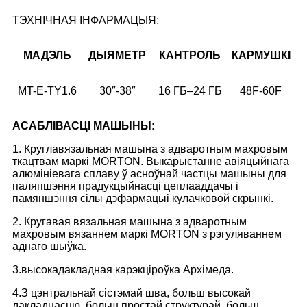
ТЭХНІЧНАЯ ІНФАРМАЦЫЯ:
МАДЭЛЬ
ДЫЯМЕТР
КАНТРОЛЬ
КАРМУШКІ
MT-E-TY1.6
30″-38″
16 ГБ–24 ГБ
48F-60F
АСАБЛІВАСЦІ МАШЫНЫ:
1. Круглавязальная машына з адваротным махровым
ткацтвам маркі MORTON. Выкарыстанне авіяцыйнага
алюмініевага сплаву ў асноўнай частцы машыны для
паляпшэння прадукцыйнасці цеплааддачы і
памяншэння сілы дэфармацыі кулачковой скрынкі.
2. Кругавая вязальная машына з адваротным
махровым вязаннем маркі MORTON з рэгуляваннем
аднаго шыўка.
3.высокадакладная карэкціроўка Архімеда.
4.
З цэнтральнай сістэмай шва, больш высокай
дакладнасцю, больш простай структурай, больш