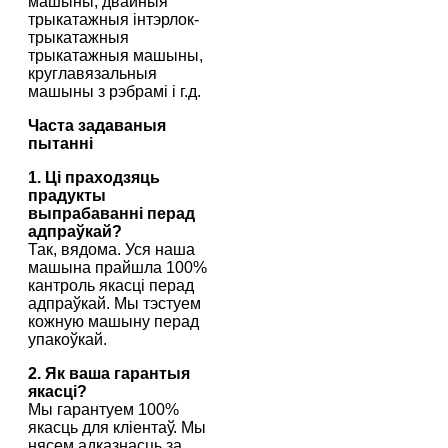
машыны, двайныя
трыкатажныя інтэрлок-
трыкатажныя
трыкатажныя машыны,
круглавязальныя
машыны з рэбрамі і г.д.
Часта задаваныя
пытанні
1. Ці праходзяць
прадукты
выпрабаванні перад
адпраўкай?
Так, вядома. Уся наша
машына прайшла 100%
кантроль якасці перад
адпраўкай. Мы тэстуем
кожную машыну перад
упакоўкай.
2. Як ваша гарантыя
якасці?
Мы гарантуем 100%
якасць для кліентаў. Мы
нясем адказнасць за