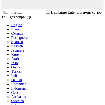
Націсніце Enter для пошуку або
ESC для закрыцця
English
French
German
Portuguese
Spanish
Russian
Japanese
Korean
Arabic
Irish
Greek
Turkish
Italian
Danish
Romanian
Indonesian
Czech
Afrikaans
Swedish