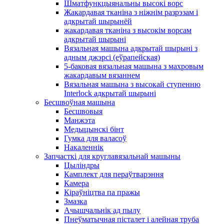
Шматфункцыянальны высокі ворс
Жакардавая тканіна з ніжнім разрэзам і
адкрытай шырынёй
жакардавая тканіна з высокім ворсам
адкрытай шырыні
Вязальная машына адкрытай шырыні з
адным джэрсі (еўрапейская)
5-баковая вязальная машына з махровым
жакардавым вязаннем
Вязальная машына з высокай ступенню
Interlock адкрытай шырыні
Бесшвоўная машына
Бесшвовыя
Манжэта
Медыцынскі бінт
Гумка для валасоў
Накаленнік
Запчасткі для круглавязальнай машыны
Цыліндры
Камплект для пераўтварэння
Камера
Кіраўніцтва па пражы
Змазка
Ачышчальнік ад пылу
Пнеўматычная пісталет і алейная труба