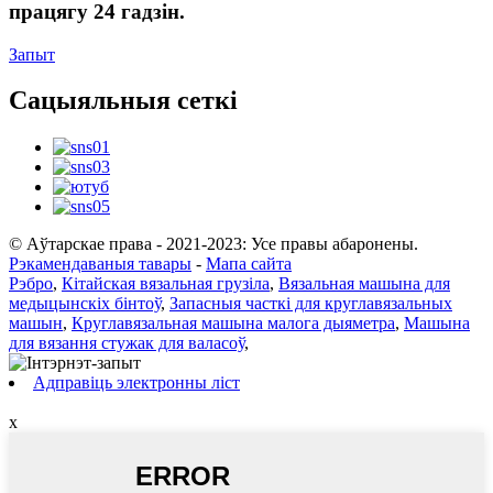
працягу 24 гадзін.
Запыт
Сацыяльныя сеткі
© Аўтарскае права - 2021-2023: Усе правы абаронены.
Рэкамендаваныя тавары
-
Мапа сайта
Рэбро
,
Кітайская вязальная грузіла
,
Вязальная машына для
медыцынскіх бінтоў
,
Запасныя часткі для круглавязальных
машын
,
Круглавязальная машына малога дыяметра
,
Машына
для вязання стужак для валасоў
,
Адправіць электронны ліст
x