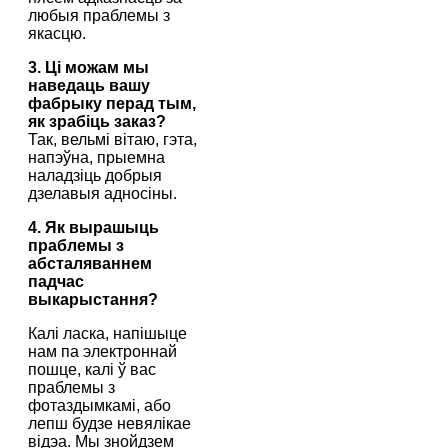
любыя праблемы з
якасцю.
3. Ці можам мы
наведаць вашу
фабрыку перад тым,
як зрабіць заказ?
Так, вельмі вітаю, гэта,
напэўна, прыемна
наладзіць добрыя
дзелавыя адносіны.
4. Як вырашыць
праблемы з
абсталяваннем
падчас
выкарыстання?
Калі ласка, напішыце
нам па электроннай
пошце, калі ў вас
праблемы з
фотаздымкамі, або
лепш будзе невялікае
відэа. Мы знойдзем