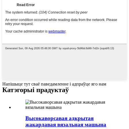
Напішыце тут сваё паведамленне і адпраўце яго нам
Катэгорыі прадуктаў
Высокаворсавая адкрытая
жакардавая вязальная машына