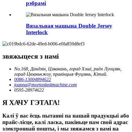
рэбрамі
Вязальная машына Double Jersey
Interlock
звяжыцеся з намі
No.168, Дандзін, Цзяанань, горад Хэші, раён Луоцзян,
горад Цюаньчжоу, правінцыя Фуцзянь, Кітай.
0086-13004894622
joanna@mortonknitmachine.com
0595-28974622
Я ХАЧУ ГЭТАГА!
Калі ў вас ёсць пытанні па нашай прадукцыі або
прайс-лісце, калі ласка, пакіньце нам свой адрас
электроннай пошты, і мы звяжамся з вамі на