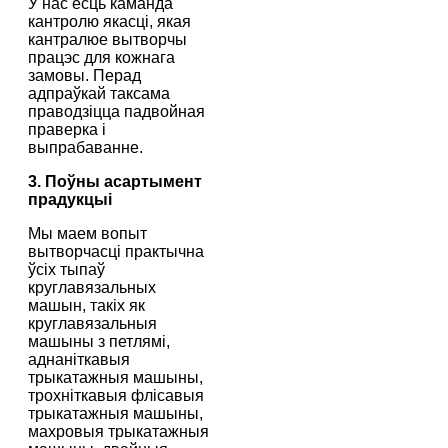
У нас ёсць каманда
кантролю якасці, якая
кантралюе вытворчы
працэс для кожнага
замовы. Перад
адпраўкай таксама
праводзіцца падвойная
праверка і
выпрабаванне.
3. Поўны асартымент
прадукцыі
Мы маем вопыт
вытворчасці практычна
ўсіх тыпаў
круглавязальных
машын, такіх як
круглавязальныя
машыны з петлямі,
аднаніткавыя
трыкатажныя машыны,
трохніткавыя флісавыя
трыкатажныя машыны,
махровыя трыкатажныя