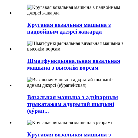
Кругавая вязальная машына з
падвойным джэрсі жакарда
Шматфункцыянальная вязальная
машына з высокім ворсам
Вязальная машына з адзінарным
трыкатажам адкрытай шырыні
(еўрап...
Кругавая вязальная машына з