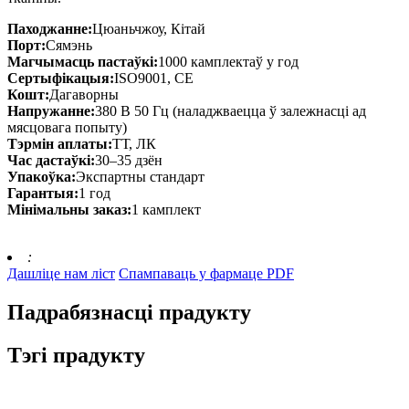
Паходжанне:
Цюаньчжоу, Кітай
Порт:
Сямэнь
Магчымасць пастаўкі:
1000 камплектаў у год
Сертыфікацыя:
ISO9001, CE
Кошт:
Дагаворны
Напружанне:
380 В 50 Гц (наладжваецца ў залежнасці ад
мясцовага попыту)
Тэрмін аплаты:
ТТ, ЛК
Час дастаўкі:
30–35 дзён
Упакоўка:
Экспартны стандарт
Гарантыя:
1 год
Мінімальны заказ:
1 камплект
:
Дашліце нам ліст
Спампаваць у фармаце PDF
Падрабязнасці прадукту
Тэгі прадукту