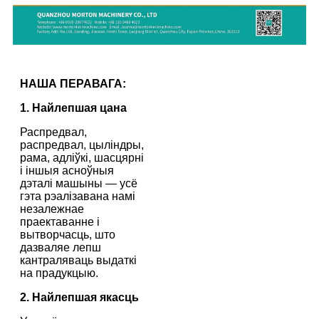
НАША ПЕРАВАГА:
1. Найлепшая цана
Распредвал,
распредвал, цыліндры,
рама, адліўкі, шасцярні
і іншыя асноўныя
дэталі машыны — усё
гэта рэалізавана намі
незалежнае
праектаванне і
вытворчасць, што
дазваляе лепш
кантраляваць выдаткі
на прадукцыю.
2. Найлепшая якасць