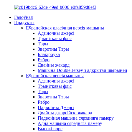
Галоўная
Прадукты
Еўрапейская класічная версія машыны
Адзіночны джэрсі
Трыніткавы фліс
Тэры
Зваротны Тэры
Блакіроўка
Рэбро
Двайны жакард
Машына Double Jersey з адкрытай шырынёй
Еўрапейская версія машыны
Адзіночны джэрсі
Трыніткавы фліс
Тэры
Зваротны Тэры
Рэбро
Падвойны Джэрсі
Двайны джэрсійскі жакард
Падвойная машына сярэдняга памеру
Адна машына сярэдняга памеру
Высокі ворс