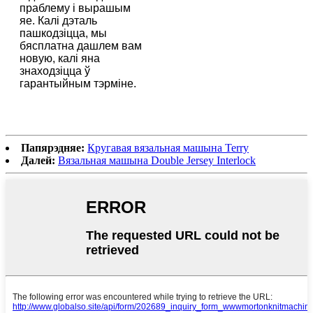
праблему і вырашым
яе. Калі дэталь
пашкодзіцца, мы
бясплатна дашлем вам
новую, калі яна
знаходзіцца ў
гарантыйным тэрміне.
Папярэдняе:
Кругавая вязальная машына Terry
Далей:
Вязальная машына Double Jersey Interlock