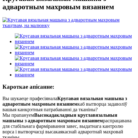
адваротным махровым вязаннем
Кароткае апісанне:
Вы шукаеце прафесіянала
Кругавая вязальная машына з
адваротным махровым вязаннем
каб вытворца задаволіў
вашыя канкрэтныя патрабаванні да тканіны?
Мы прапануем
Высокадакладныя круглавязальныя
машыны з адваротным махровым вязаннем
распрацавана
для стабільнага фарміравання завес, выдатнага кантролю
ворса і вытворчасці высакаякаснай адваротнай махровай
тканіны.