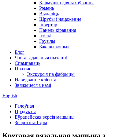
Кармушка для захоўвання
Рэмень
Выдаліць
Шрубы і нацяжэнне
Інвертар
Панэль кіравання
Іголкі
Грузілы
Бакавы кошык
Блог
Часта задаваныя пытанні
Спампаваць
Пра нас
Экскурсія па фабрыцы
Наведванне кліента
Звяжыцеся з намі
English
Галоўная
Прадукты
Еўрапейская версія машыны
Зваротны Тэры
Кругавая вязальная машына з