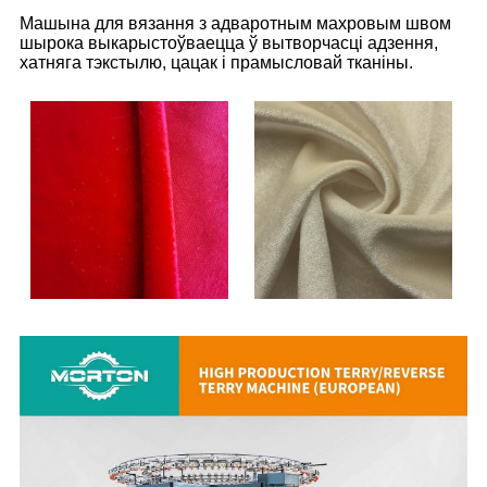
Машына для вязання з адваротным махровым швом
шырока выкарыстоўваецца ў вытворчасці адзення,
хатняга тэкстылю, цацак і прамысловай тканіны.