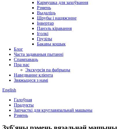
Кармушка для захоўвання
Рэмень
Выдаліць
Шрубы і нацяжэнне
Інвертар
Панэль кіравання
Іголкі
Грузілы
Бакавы кошык
Блог
Часта задаваныя пытанні
Спампаваць
Пра нас
Экскурсія па фабрыцы
Наведванне кліента
Звяжыцеся з намі
English
Галоўная
Прадукты
Запчасткі для круглавязальнай машыны
Рэмень
Зуб'яны рэмень вязальнай машыны