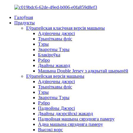
Галоўная
Прадукты
Еўрапейская класічная версія машыны
Адзіночны джэрсі
Трыніткавы фліс
Тэры
Зваротны Тэры
Блакіроўка
Рэбро
Двайны жакард
Машына Double Jersey з адкрытай шырынёй
Еўрапейская версія машыны
Адзіночны джэрсі
Трыніткавы фліс
Тэры
Зваротны Тэры
Рэбро
Падвойны Джэрсі
Двайны джэрсійскі жакард
Падвойная машына сярэдняга памеру
Адна машына сярэдняга памеру
Высокі ворс