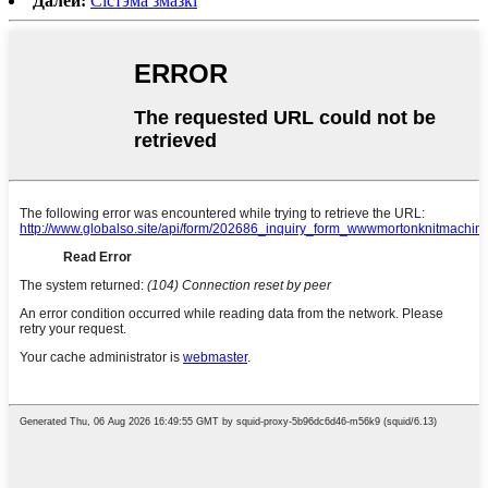
Далей:
Сістэма змазкі