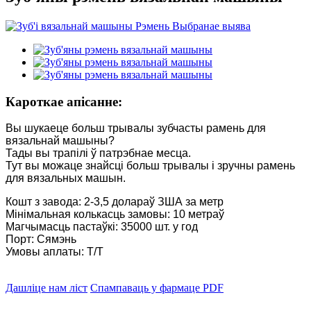
Кароткае апісанне:
Вы шукаеце больш трывалы зубчасты рамень для
вязальнай машыны?
Тады вы трапілі ў патрэбнае месца.
Тут вы можаце знайсці больш трывалы і зручны рамень
для вязальных машын.
Кошт з завода: 2-3,5 долараў ЗША за метр
Мінімальная колькасць замовы: 10 метраў
Магчымасць пастаўкі: 35000 шт. у год
Порт: Сямэнь
Умовы аплаты: T/T
Дашліце нам ліст
Спампаваць у фармаце PDF