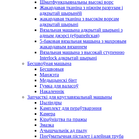
Шматфункцыянальны высокі ворс
Жакардавая тканіна з ніжнім разрэзам і
адкрытай шырынёй
жакардавая тканіна з высокім ворсам
адкрытай шырыні
Вязальная машына адкрытай шырыні з
адным джэрсі (еўрапейская)
5-баковая вязальная машына з махровым
жакардавым вязаннем
Вязальная машына з высокай ступенню
Interlock адкрытай шырыні
Бесшвоўная машына
Бесшвовыя
Манжэта
Медыцынскі бінт
Гумка для валасоў
Накаленнік
Запчасткі для круглавязальнай машыны
Цыліндры
Камплект для пераўтварэння
Камера
Кіраўніцтва па пражы
Змазка
Ачышчальнік ад пылу
Пнеўматычная пісталет і алейная труба