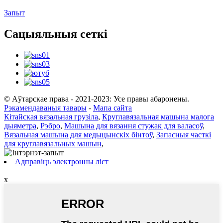
Запыт
Сацыяльныя сеткі
© Аўтарскае права - 2021-2023: Усе правы абаронены.
Рэкамендаваныя тавары
-
Мапа сайта
Кітайская вязальная грузіла
,
Круглавязальная машына малога
дыяметра
,
Рэбро
,
Машына для вязання стужак для валасоў
,
Вязальная машына для медыцынскіх бінтоў
,
Запасныя часткі
для круглавязальных машын
,
Адправіць электронны ліст
x