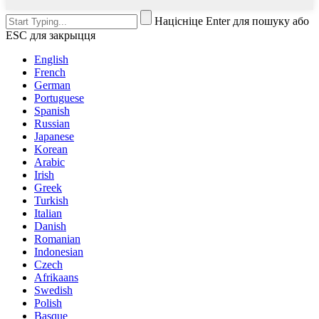
Націсніце Enter для пошуку або
ESC для закрыцця
English
French
German
Portuguese
Spanish
Russian
Japanese
Korean
Arabic
Irish
Greek
Turkish
Italian
Danish
Romanian
Indonesian
Czech
Afrikaans
Swedish
Polish
Basque