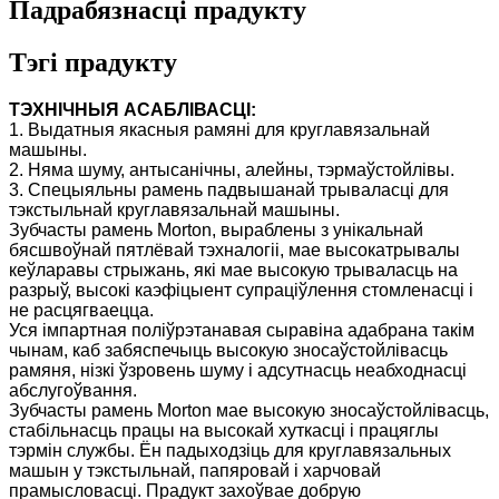
Падрабязнасці прадукту
Тэгі прадукту
ТЭХНІЧНЫЯ АСАБЛІВАСЦІ:
1. Выдатныя якасныя рамяні для круглавязальнай
машыны.
2. Няма шуму, антысанічны, алейны, тэрмаўстойлівы.
3. Спецыяльны рамень падвышанай трываласці для
тэкстыльнай круглавязальнай машыны.
Зубчасты рамень Morton, выраблены з унікальнай
бясшвоўнай пятлёвай тэхналогіі, мае высокатрывалы
кеўларавы стрыжань, які мае высокую трываласць на
разрыў, высокі каэфіцыент супраціўлення стомленасці і
не расцягваецца.
Уся імпартная поліўрэтанавая сыравіна адабрана такім
чынам, каб забяспечыць высокую зносаўстойлівасць
рамяня, нізкі ўзровень шуму і адсутнасць неабходнасці
абслугоўвання.
Зубчасты рамень Morton мае высокую зносаўстойлівасць,
стабільнасць працы на высокай хуткасці і працяглы
тэрмін службы. Ён падыходзіць для круглавязальных
машын у тэкстыльнай, папяровай і харчовай
прамысловасці. Прадукт захоўвае добрую