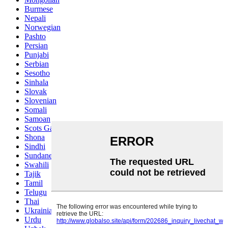
Burmese
Nepali
Norwegian
Pashto
Persian
Punjabi
Serbian
Sesotho
Sinhala
Slovak
Slovenian
Somali
Samoan
Scots Gaelic
Shona
Sindhi
Sundanese
Swahili
Tajik
Tamil
Telugu
Thai
Ukrainian
Urdu