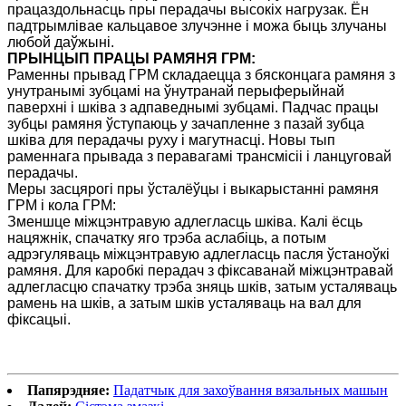
працаздольнасць пры перадачы высокіх нагрузак. Ён
падтрымлівае кальцавое злучэнне і можа быць злучаны
любой даўжыні.
ПРЫНЦЫП ПРАЦЫ РАМЯНЯ ГРМ:
Раменны прывад ГРМ складаецца з бясконцага рамяня з
унутранымі зубцамі на ўнутранай перыферыйнай
паверхні і шківа з адпаведнымі зубцамі. Падчас працы
зубцы рамяня ўступаюць у зачапленне з пазай зубца
шківа для перадачы руху і магутнасці. Новы тып
раменнага прывада з перавагамі трансмісіі і ланцуговай
перадачы.
Меры засцярогі пры ўсталёўцы і выкарыстанні рамяня
ГРМ і кола ГРМ:
Зменшце міжцэнтравую адлегласць шківа. Калі ёсць
нацяжнік, спачатку яго трэба аслабіць, а потым
адрэгуляваць міжцэнтравую адлегласць пасля ўстаноўкі
рамяня. Для каробкі перадач з фіксаванай міжцэнтравай
адлегласцю спачатку трэба зняць шків, затым усталяваць
рамень на шків, а затым шків усталяваць на вал для
фіксацыі.
Папярэдняе:
Падатчык для захоўвання вязальных машын