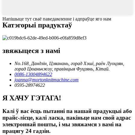
Напішыце тут сваё паведамленне і адпраўце яго нам
Катэгорыі прадуктаў
звяжыцеся з намі
No.168, Дандзін, Цзяанань, горад Хэші, раён Луоцзян,
горад Цюаньчжоу, правінцыя Фуцзянь, Кітай.
0086-13004894622
joanna@mortonknitmachine.com
0595-28974622
Я ХАЧУ ГЭТАГА!
Калі ў вас ёсць пытанні па нашай прадукцыі або
прайс-лісце, калі ласка, пакіньце нам свой адрас
электроннай пошты, і мы звяжамся з вамі на
працягу 24 гадзін.