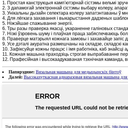
1. Простая канструкцыя камп'ютэрнай сістэмы вельмі зручн
2. З дапамогай электроннай сістэмы выбару колеру, апара
3. Унікальны дызайн селектара колеру запатэнтаваны ў мно
4. Для лёгкага захавання і выкарыстання дадзеных шаб
5. Ніжэйшае спажыванне энергіі.
6. Тры разы праверка якасці, укараненне галіновых станд
7. Нізкі ўзровень шуму і плаўная праца забяспечваюць б
8. Праверце матэрыял кожнага замовы і захавайце запіс д
9. Усе дэталі акуратна размешчаны на складзе, складскі ка
10. Зафіксуйце кожны працэс і імя работніка, каб знайсці а
11. Кожная машына праходзіць строгае выпрабаванне перад
12. Прафесійная і высокаадукаваная тэхнічная каманда, 
Папярэдняе:
Вязальная машына для медыцынскіх бінтоў
Далей:
Высокахуткасная аднаразовая вязальная машына для