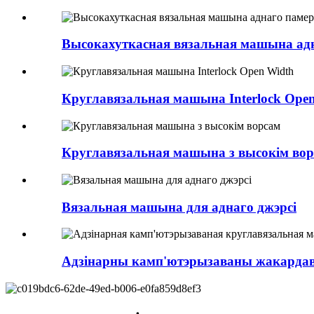
Высокахуткасная вязальная машына адн
Круглавязальная машына Interlock Ope
Круглавязальная машына з высокім во
Вязальная машына для аднаго джэрсі
Адзінарны камп'ютэрызаваны жакардав