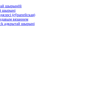
ытай шырынёй
ай шырыні
жэрсі (еўрапейская)
ардавым вязаннем
ock адкрытай шырыні