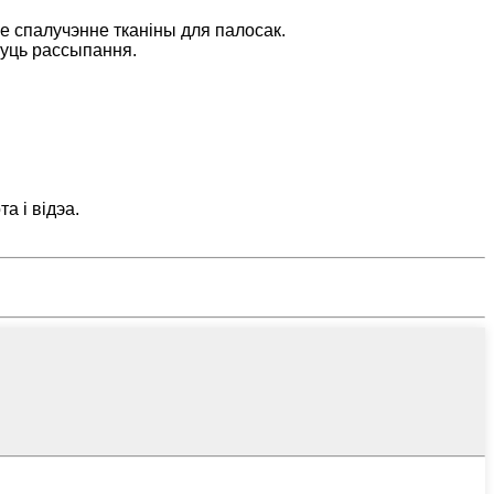
е спалучэнне тканіны для палосак.
нуць рассыпання.
 і відэа.