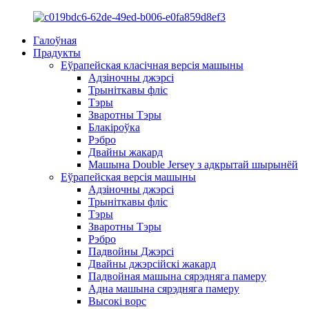
Галоўная
Прадукты
Еўрапейская класічная версія машыны
Адзіночны джэрсі
Трыніткавы фліс
Тэры
Зваротны Тэры
Блакіроўка
Рэбро
Двайны жакард
Машына Double Jersey з адкрытай шырынёй
Еўрапейская версія машыны
Адзіночны джэрсі
Трыніткавы фліс
Тэры
Зваротны Тэры
Рэбро
Падвойны Джэрсі
Двайны джэрсійскі жакард
Падвойная машына сярэдняга памеру
Адна машына сярэдняга памеру
Высокі ворс