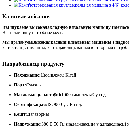
Кароткае апісанне:
Вы шукаеце высокадакладную вязальную машыну Interlock 
Вы прыйшлі ў патрэбнае месца.
Мы прапануем
Высокаякасныя вязальныя машыны з падвой
кансістэнцыі тканіны, каб задаволіць вашыя вытворчыя патрэб
Падрабязнасці прадукту
Паходжанне:
Цюаньчжоу, Кітай
Порт:
Сямэнь
Магчымасць пастаўкі:
1000 камплектаў у год
Сертыфікацыя:
ISO9001, CE і г.д.
Кошт:
Дагаворны
Напружанне:
380 В 50 Гц (наладжваецца ў адпаведнасці 