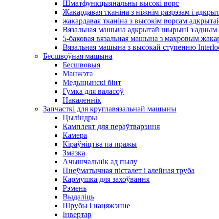
Шматфункцыянальны высокі ворс
Жакардавая тканіна з ніжнім разрэзам і адкр
жакардавая тканіна з высокім ворсам адкрыт
Вязальная машына адкрытай шырыні з адным д
5-баковая вязальная машына з махровым жак
Вязальная машына з высокай ступенню Interl
Бесшвоўная машына
Бесшвовыя
Манжэта
Медыцынскі бінт
Гумка для валасоў
Накаленнік
Запчасткі для круглавязальнай машыны
Цыліндры
Камплект для пераўтварэння
Камера
Кіраўніцтва па пражы
Змазка
Ачышчальнік ад пылу
Пнеўматычная пісталет і алейная труба
Кармушка для захоўвання
Рэмень
Выдаліць
Шрубы і нацяжэнне
Інвертар