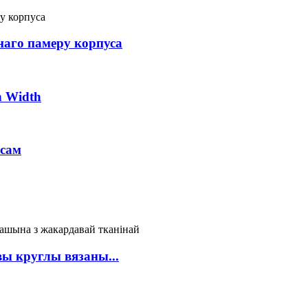
аго памеру корпуса
n Width
рсам
ы круглы вязаны...