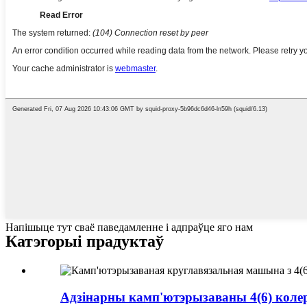
Напішыце тут сваё паведамленне і адпраўце яго нам
Катэгорыі прадуктаў
Адзінарны камп'ютэрызаваны 4(6) коле