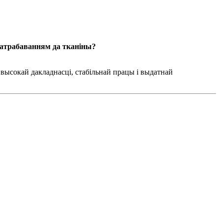
атрабаванням да тканіны?
высокай дакладнасці, стабільнай працы і выдатнай