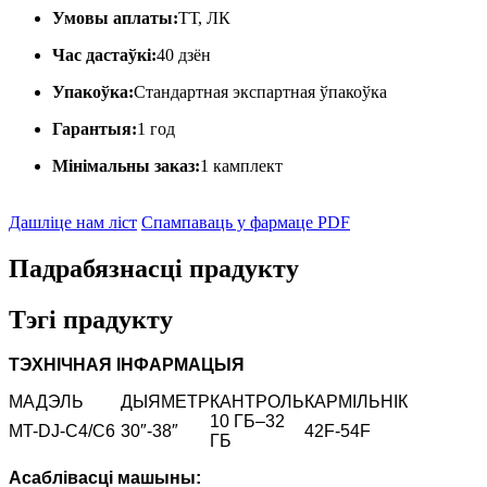
Умовы аплаты:
ТТ, ЛК
Час дастаўкі:
40 дзён
Упакоўка:
Стандартная экспартная ўпакоўка
Гарантыя:
1 год
Мінімальны заказ:
1 камплект
Дашліце нам ліст
Спампаваць у фармаце PDF
Падрабязнасці прадукту
Тэгі прадукту
ТЭХНІЧНАЯ ІНФАРМАЦЫЯ
МАДЭЛЬ
ДЫЯМЕТР
КАНТРОЛЬ
КАРМІЛЬНІК
10 ГБ–32
MT-DJ-C4/C6
30″-38″
42F-54F
ГБ
Асаблівасці машыны: