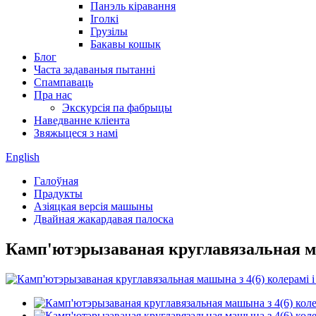
Панэль кіравання
Іголкі
Грузілы
Бакавы кошык
Блог
Часта задаваныя пытанні
Спампаваць
Пра нас
Экскурсія па фабрыцы
Наведванне кліента
Звяжыцеся з намі
English
Галоўная
Прадукты
Азіяцкая версія машыны
Двайная жакардавая палоска
Камп'ютэрызаваная круглавязальная ма