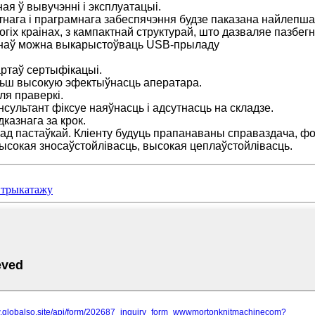
ая ў вывучэнні і эксплуатацыі.
тнага і праграмнага забеспячэння будзе паказана найлепша
гіх краінах, з кампактнай структурай, што дазваляе пазбег
лонаў можна выкарыстоўваць USB-прыладу
артаў сертыфікацыі.
ольш высокую эфектыўнасць аператара.
ля праверкі.
нсультант фіксуе наяўнасць і адсутнасць на складзе.
дказнага за крок.
 пастаўкай. Кліенту будуць прапанаваны справаздача, фота
высокая зносаўстойлівасць, высокая цеплаўстойлівасць.
 трыкатажу