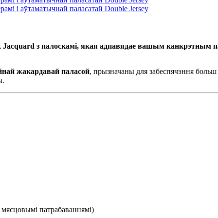
Jacquard з палоскамі, якая адпавядае вашым канкрэтным п
най жакардавай паласой
, прызначаны для забеспячэння больш 
ы.
з мясцовымі патрабаваннямі)