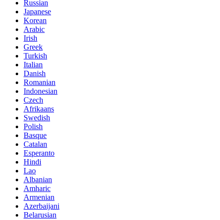
Russian
Japanese
Korean
Arabic
Irish
Greek
Turkish
Italian
Danish
Romanian
Indonesian
Czech
Afrikaans
Swedish
Polish
Basque
Catalan
Esperanto
Hindi
Lao
Albanian
Amharic
Armenian
Azerbaijani
Belarusian