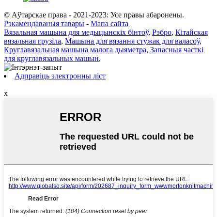
© Аўтарскае права - 2021-2023: Усе правы абаронены.
Рэкамендаваныя тавары
-
Мапа сайта
Вязальная машына для медыцынскіх бінтоў
,
Рэбро
,
Кітайская
вязальная грузіла
,
Машына для вязання стужак для валасоў
,
Круглавязальная машына малога дыяметра
,
Запасныя часткі
для круглавязальных машын
,
Адправіць электронны ліст
x