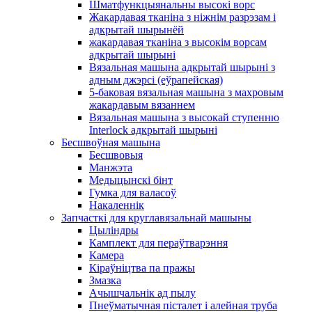
Шматфункцыянальны высокі ворс
Жакардавая тканіна з ніжнім разрэзам і
адкрытай шырынёй
жакардавая тканіна з высокім ворсам
адкрытай шырыні
Вязальная машына адкрытай шырыні з
адным джэрсі (еўрапейская)
5-баковая вязальная машына з махровым
жакардавым вязаннем
Вязальная машына з высокай ступенню
Interlock адкрытай шырыні
Бесшвоўная машына
Бесшвовыя
Манжэта
Медыцынскі бінт
Гумка для валасоў
Накаленнік
Запчасткі для круглавязальнай машыны
Цыліндры
Камплект для пераўтварэння
Камера
Кіраўніцтва па пражы
Змазка
Ачышчальнік ад пылу
Пнеўматычная пісталет і алейная труба