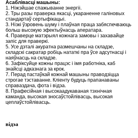
Асаблівасці машыны:
1. Ніжэйшае спажыванне энергіі.
2. Тры разы праверка якасці, укараненне галіновых
стандартаў сертыфікацыі.
3. Нізкі ўзровень шуму і плаўная праца забяспечваюць
больш высокую эфектыўнасць аператара.
4. Праверце матэрыял кожнага замовы і захавайце
запіс для праверкі.
5. Усе дэталі акуратна размешчаны на складзе,
складскі сакратар робіць нататкі пра ўсе адсутнасці і
наяўнасць на складзе.
6. Зафіксуйце кожны працэс і імя работніка, каб
знайсці адказнага за крок.
7. Перад пастаўкай кожнай машыны праводзіцца
строгае тэставанне. Кліенту будуць прапанаваны
справаздача, фота і відэа.
8. Прафесійная і высокаадукаваная тэхнічная
каманда, высокая зносаўстойлівасць, высокая
цеплаўстойлівасць.
відэа