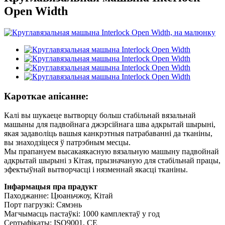
Open Width
Кароткае апісанне:
Калі вы шукаеце вытворцу больш стабільнай вязальнай
машыны для падвойнага джэрсійнага шва адкрытай шырыні,
якая задаволіць вашыя канкрэтныя патрабаванні да тканіны,
вы знаходзіцеся ў патрэбным месцы.
Мы прапануем высакаякасную вязальную машыну падвойнай
адкрытай шырыні з Кітая, прызначаную для стабільнай працы,
эфектыўнай вытворчасці і нязменнай якасці тканіны.
Інфармацыя пра прадукт
Паходжанне: Цюаньчжоу, Кітай
Порт пагрузкі: Сямэнь
Магчымасць пастаўкі: 1000 камплектаў у год
Сертыфікаты: ISO9001, CE