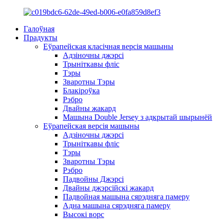
Галоўная
Прадукты
Еўрапейская класічная версія машыны
Адзіночны джэрсі
Трыніткавы фліс
Тэры
Зваротны Тэры
Блакіроўка
Рэбро
Двайны жакард
Машына Double Jersey з адкрытай шырынёй
Еўрапейская версія машыны
Адзіночны джэрсі
Трыніткавы фліс
Тэры
Зваротны Тэры
Рэбро
Падвойны Джэрсі
Двайны джэрсійскі жакард
Падвойная машына сярэдняга памеру
Адна машына сярэдняга памеру
Высокі ворс