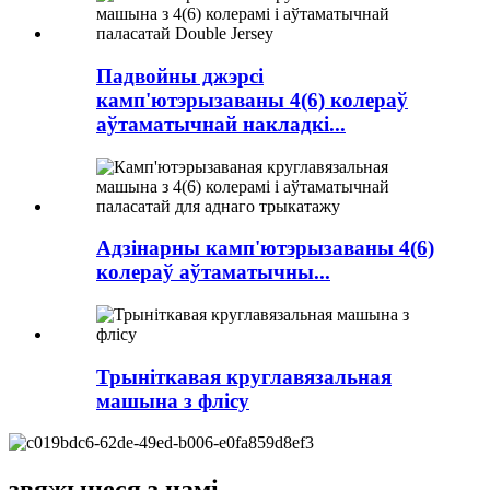
Падвойны джэрсі
камп'ютэрызаваны 4(6) колераў
аўтаматычнай накладкі...
Адзінарны камп'ютэрызаваны 4(6)
колераў аўтаматычны...
Трыніткавая круглавязальная
машына з флісу
звяжыцеся з намі