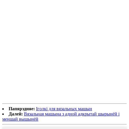
Папярэдняе:
Іголкі для вязальных машын
Далей:
Вязальная машына з адной адкрытай шырынёй і
меншай вышынёй