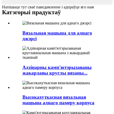
Напішыце тут сваё паведамленне і адпраўце яго нам
Катэгорыі прадуктаў
Вязальная машына для аднаго
джэрсі
Адзінарны камп'ютэрызаваны
жакардавы круглы вязаны...
Высокахуткасная вязальная
машына аднаго памеру корпуса