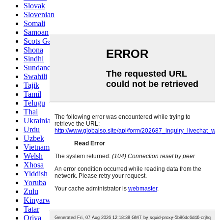
Slovak
Slovenian
Somali
Samoan
Scots Gaelic
Shona
Sindhi
Sundanese
Swahili
Tajik
Tamil
Telugu
Thai
Ukrainian
Urdu
Uzbek
Vietnamese
Welsh
Xhosa
Yiddish
Yoruba
Zulu
Kinyarwanda
Tatar
Oriya