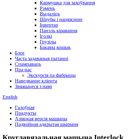
Кармушка для захоўвання
Рэмень
Выдаліць
Шрубы і нацяжэнне
Інвертар
Панэль кіравання
Іголкі
Грузілы
Бакавы кошык
Блог
Часта задаваныя пытанні
Спампаваць
Пра нас
Экскурсія па фабрыцы
Наведванне кліента
Звяжыцеся з намі
English
Галоўная
Прадукты
Азіяцкая версія машыны
Падвойная адкрытая шырыня
Круглавязальная машына Interlock