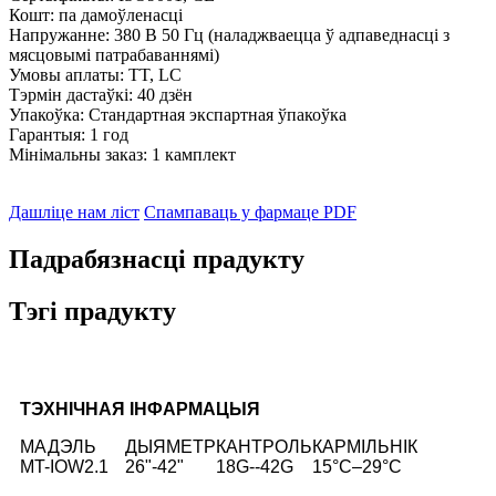
Кошт: па дамоўленасці
Напружанне: 380 В 50 Гц (наладжваецца ў адпаведнасці з
мясцовымі патрабаваннямі)
Умовы аплаты: TT, LC
Тэрмін дастаўкі: 40 дзён
Упакоўка: Стандартная экспартная ўпакоўка
Гарантыя: 1 год
Мінімальны заказ: 1 камплект
Дашліце нам ліст
Спампаваць у фармаце PDF
Падрабязнасці прадукту
Тэгі прадукту
ТЭХНІЧНАЯ ІНФАРМАЦЫЯ
МАДЭЛЬ
ДЫЯМЕТР
КАНТРОЛЬ
КАРМІЛЬНІК
MT-IOW2.1
26"-42"
18G--42G
15°C–29°C