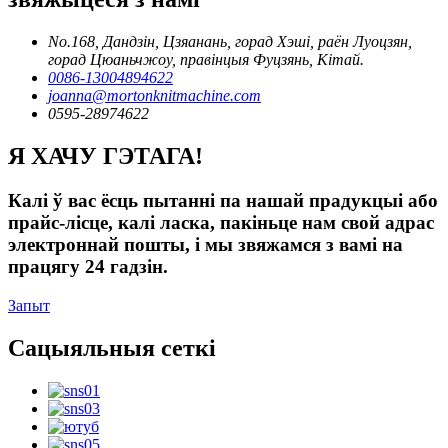
No.168, Дандзін, Цзяанань, горад Хэші, раён Луоцзян,
горад Цюаньчжоу, правінцыя Фуцзянь, Кітай.
0086-13004894622
joanna@mortonknitmachine.com
0595-28974622
Я ХАЧУ ГЭТАГА!
Калі ў вас ёсць пытанні па нашай прадукцыі або
прайс-лісце, калі ласка, пакіньце нам свой адрас
электроннай пошты, і мы звяжамся з вамі на
працягу 24 гадзін.
Запыт
Сацыяльныя сеткі